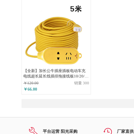
【全新】加长公牛插座插板电动车充
电线超长延长线插排拖接线板10/20/30
米 公牛2插位【5米】耐摔插座
￥120.00
销量 300
￥66.00
平台运营 阳光采购
厂家直供